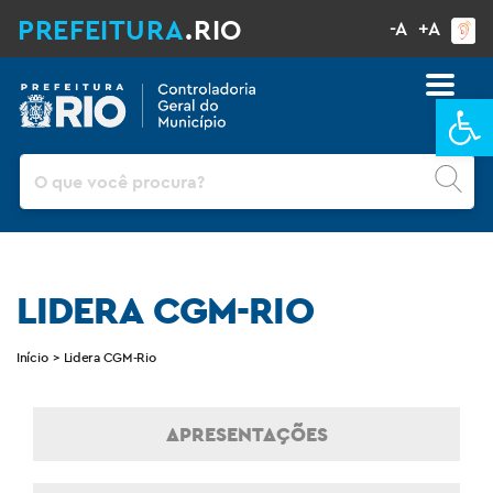
PREFEITURA
.RIO
-A
+A
Ba
Pesquisar
LIDERA CGM-RIO
Início
>
Lidera CGM-Rio
APRESENTAÇÕES