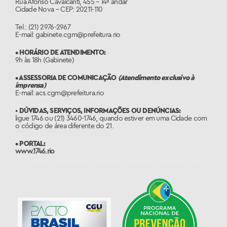
Rua Afonso Cavalcanti, 455 – 14º andar
Cidade Nova – CEP: 20211-110
Tel.: (21) 2976-2967
E-mail: gabinete.cgm@prefeitura.rio
• HORÁRIO DE ATENDIMENTO:
9h às 18h (Gabinete)
• ASSESSORIA DE COMUNICAÇÃO
(Atendimento exclusivo à
imprensa)
E-mail: acs.cgm@prefeitura.rio
•
DÚVIDAS, SERVIÇOS, INFORMAÇÕES OU DENÚNCIAS:
ligue 1746 ou (21) 3460-1746, quando estiver em uma Cidade com
o código de área diferente do 21.
• PORTAL:
www.1746.rio