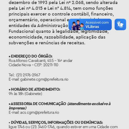
dezembro de 1993 pela Lei nº 2.068, sendo alterada
pela Lei nº 4.015 e Lei n° 4.814, tem como funções
principais exercer o controle contábil, financeiro,
orçamentário, operacional e patrimonial das
entidades da Administração Direta, Indireta e
Fundacional quanto à legalidade, legitimidade,
economicidade, razoabilidade, aplicação das
subvenções e renúncias de receitas.
• ENDEREÇO DO ÓRGÃO:
Rua Afonso Cavalcanti, 455 – 14º andar
Cidade Nova – CEP: 20211-110
Tel.: (21) 2976-2967
E-mail: gabinete.cgm@prefeitura.rio
• HORÁRIO DE ATENDIMENTO:
9h às 18h (Gabinete)
• ASSESSORIA DE COMUNICAÇÃO
(Atendimento exclusivo à
imprensa)
E-mail: acs.cgm@prefeitura.rio
•
DÚVIDAS, SERVIÇOS, INFORMAÇÕES OU DENÚNCIAS:
ligue 1746 ou (21) 3460-1746, quando estiver em uma Cidade com