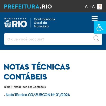
PREFEITURA
.RIO
-A
+A
Ba
Pesquisar
NOTAS TÉCNICAS
CONTÁBEIS
Início
>
Notas Técnicas Contábeis
•
Nota Técnica CG/SUBCON Nº 01/2024