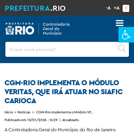
PREFEITURA
.RIO
-A
+A
Ba
Pesquisar
CGM-RIO IMPLEMENTA O MÓDULO
VERITAS, QUE IRÁ ATUAR NO SIAFIC
CARIOCA
Início
>
Notícias
>
CGM-Rio implementa o Módulo VERITAS, que irá atuar no SIA
Publicado em 13/01/2026 - 16:29
|
Atualizado
A Controladoria Geral do Município do Rio de Janeiro