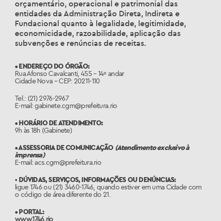
orçamentário, operacional e patrimonial das
entidades da Administração Direta, Indireta e
Fundacional quanto à legalidade, legitimidade,
economicidade, razoabilidade, aplicação das
subvenções e renúncias de receitas.
• ENDEREÇO DO ÓRGÃO:
Rua Afonso Cavalcanti, 455 – 14º andar
Cidade Nova – CEP: 20211-110
Tel.: (21) 2976-2967
E-mail: gabinete.cgm@prefeitura.rio
• HORÁRIO DE ATENDIMENTO:
9h às 18h (Gabinete)
• ASSESSORIA DE COMUNICAÇÃO
(Atendimento exclusivo à
imprensa)
E-mail: acs.cgm@prefeitura.rio
•
DÚVIDAS, SERVIÇOS, INFORMAÇÕES OU DENÚNCIAS:
ligue 1746 ou (21) 3460-1746, quando estiver em uma Cidade com
o código de área diferente do 21.
• PORTAL:
www.1746.rio