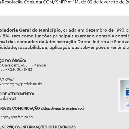
a Resolução Conjunta CGM/SMFP nº 114, de 02 de fevereiro de 20
oladoria Geral do Município
, criada em dezembro de 1993 pel
 4.814, tem como funções principais exercer o controle contáb
ial das entidades da Administração Direta, Indireta e Fundac
cidade, razoabilidade, aplicação das subvenções e renúncias
ÇO DO ÓRGÃO:
 Cavalcanti, 455 – 14º andar
va – CEP: 20211-110
2976-2967
binete.cgm@prefeitura.rio
O DE ATENDIMENTO:
(Gabinete)
ORIA DE COMUNICAÇÃO
(Atendimento exclusivo à
s.cgm@prefeitura.rio
, SERVIÇOS, INFORMAÇÕES OU DENÚNCIAS: