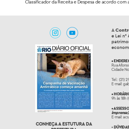
Classificador da Receita e Despesa de acordo com 
A
Contr
e Lei n°
patrimon
economi
• ENDERE
Rua Afonso
Cidade No
Tel.: (21) 
E-mail: ga
• HORÁRI
9h às 18h 
• ASSESS
imprensa)
E-mail: ac
CONHEÇA A ESTUTURA DA
•
DÚVIDAS